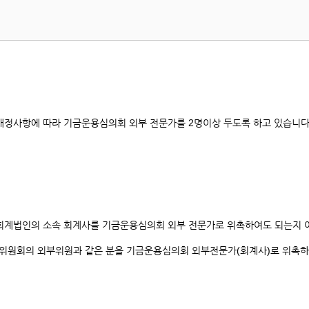
번,
제
목,
등
록
일,
조
회
개정사항에 따라 기금운용심의회 외부 전문가를 2명이상 두도록 하고 있습니다
카
운
트
입
니
다.
 회계법인의 소속 회계사를 기금운용심의회 외부 전문가로 위촉하여도 되는지 
의위원회의 외부위원과 같은 분을 기금운용심의회 외부전문가(회계사)로 위촉하