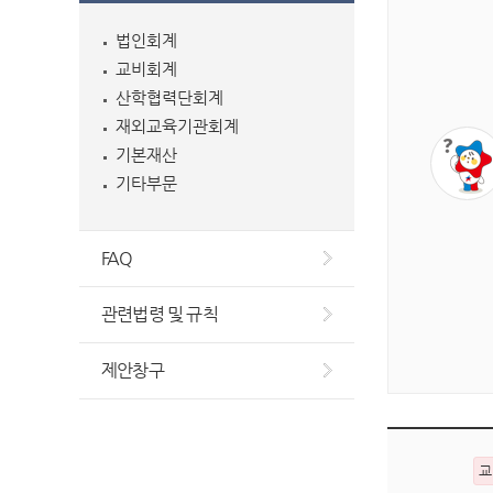
법인회계
교비회계
산학협력단회계
재외교육기관회계
기본재산
기타부문
FAQ
관련법령 및 규칙
제안창구
교