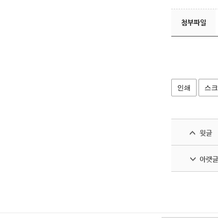
첨부파일
인쇄
스크
윗글
아랫