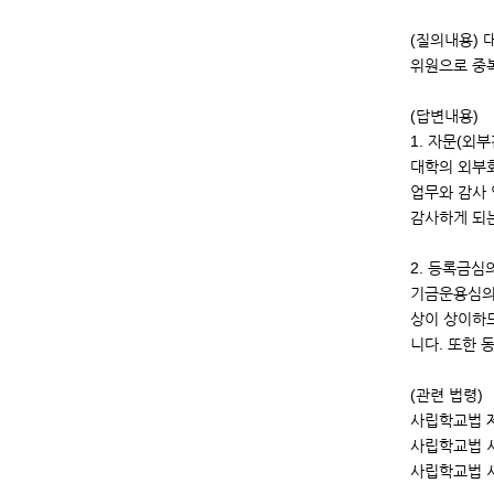
(질의내용)
위원으로 중복
(답변내용)
1. 자문(외
대학의 외부회
업무와 감사 
감사하게 되
2. 등록금심
기금운용심의
상이 상이하므
니다. 또한 
(관련 법령)
사립학교법 제
사립학교법 시
사립학교법 시