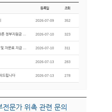
등록일
조회
기
2026-07-09
352
국가연구개발사업 종료 후 교비 대응자금 미집행에 따른 정부지원금 반납금의 부담 및 회계처리 가능 여부 질의
2026-07-10
323
강의를 담당하지 않는 특임교수에 대한 보수(기본급) 및 자문료 지급 가능 여부 질의
2026-07-10
311
2026-07-13
283
문의드립니다
2026-07-13
278
전문가 위촉 관련 문의