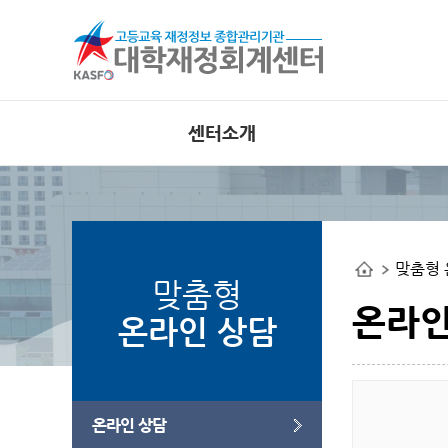
센터소개
인사말
공지사항
비전
외부 대
공개사이
조직도
맞춤형 
사업관련
연혁
맞춤형
오류사례
부서별 사업안내
온라인
온라인 상담
오시는길
웹접근성 인증
온라인 상담