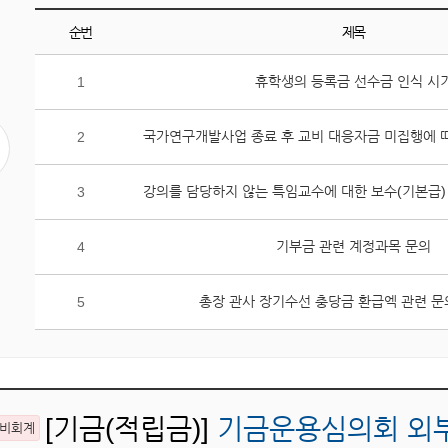
순번
제목
게
휴학생의 등록금 선수금 인식 시
1
시
판
조
2
회
수
3
상
위
기부금 관련 계정과목 문의
4
5
개
글
총장 관사 장기수선 충당금 환급엑 관련 
5
목
록
입
니
다.
[기금(적립금)]
기금운용심의회 외부
비회계
순