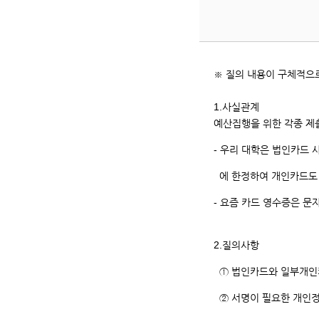
번,
제
목,
등
록
※ 질의 내용이 구체적으
일,
조
1.사실관계
회
예산집행을 위한 각종 제
카
- 우리 대학은 법인카드 
운
트
에 한정하여 개인카드도 
입
- 요즘 카드 영수증은 문
니
다.
2.질의사항
① 법인카드와 일부개인카
② 서명이 필요한 개인정