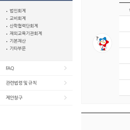
법인회계
교비회계
게
산학협력단회계
시
판
재외교육기관회계
조
기본재산
회
기타부문
수
상
위
FAQ
5
개
관련법령 및 규칙
글
목
제안창구
록
입
니
다.
순