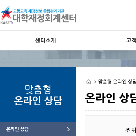
센터소개
고
인사말
공지사항
비전
외부 대학재정
공개사이트
조직도
맞춤형 온라인 상
사업관련 자료
연혁
맞춤형
오류사례집
부서별 사업안내
온라인 상
온라인 상담
오시는길
웹접근성 인증
온라인 상담
조회