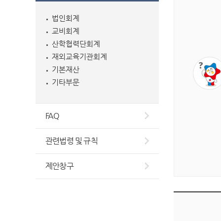
법인회계
교비회계
산학협력단회계
재외교육기관회계
기본재산
기타부문
FAQ
관련법령 및 규칙
제안창구