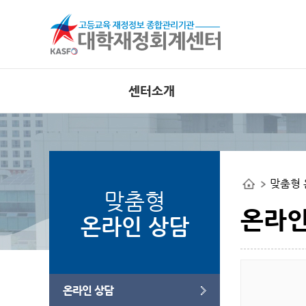
센터소개
인사말
공지사항
비전
외부 대
공개사이
조직도
맞춤형 
사업관련
연혁
맞춤형
오류사례
부서별 사업안내
온라인
온라인 상담
오시는길
웹접근성 인증
온라인 상담