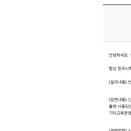
안녕하세요.
항상 한국사
(질의내용)
(답변내용)
출에 사용되
기타교육운영
(관련법령) 