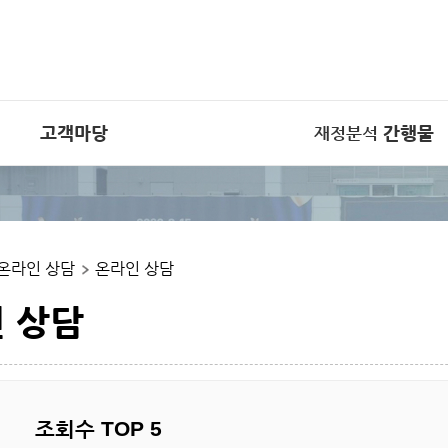
고객마당
간행물
재정분석
재정분석 간행물
학재정
간행물 다운로드 게시판
트
온라인 상담
온라인 상담
 자료
집
 상담
조회수 TOP 5