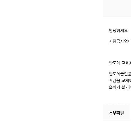
안녕하세요
지원금사업비
반도체 교육
반도체클린룸은
배관을 교체
습비가 불가
첨부파일