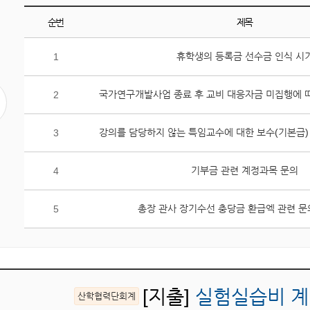
순번
제목
게
휴학생의 등록금 선수금 인식 시
1
시
판
조
2
회
수
3
상
위
기부금 관련 계정과목 문의
4
5
개
글
총장 관사 장기수선 충당금 환급엑 관련 
5
목
록
입
니
다.
[지출]
실험실습비 계
산학협력단회계
순