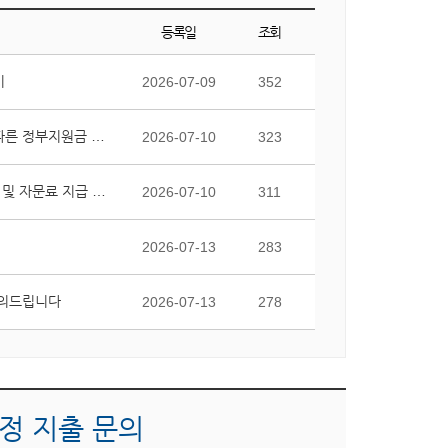
등록일
조회
기
2026-07-09
352
국가연구개발사업 종료 후 교비 대응자금 미집행에 따른 정부지원금 반납금의 부담 및 회계처리 가능 여부 질의
2026-07-10
323
강의를 담당하지 않는 특임교수에 대한 보수(기본급) 및 자문료 지급 가능 여부 질의
2026-07-10
311
2026-07-13
283
문의드립니다
2026-07-13
278
정 지출 문의