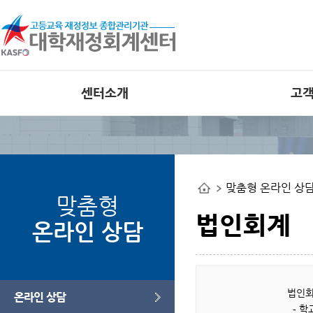
센터소개
고
인사말
공지사항
비전
외부 대학재정
공개사이트
조직도
맞춤형 온라인 상
사업관련 자료
연혁
맞춤형
오류사례집
부서별 사업안내
법인회계
온라인 상담
오시는길
웹접근성 인증
법인회
온라인 상담
- 학