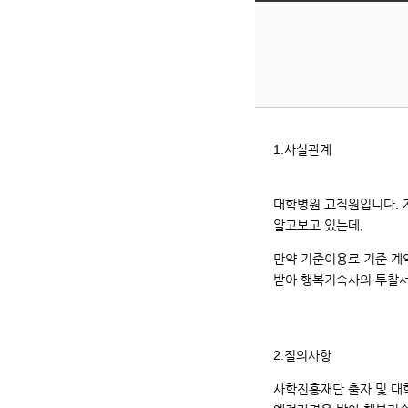
니
다.
순
번,
제
목,
등
록
1.사실관계
일,
조
대학병원 교직원입니다. 
회
알고보고 있는데,
카
운
만약 기준이용료 기준 계
트
받아 행복기숙사의 투찰서
입
니
다.
2.질의사항
사학진흥재단 출자 및 대학