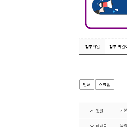
첨부파일
첨부 파일
인쇄
스크랩
기본
윗글
목적
아랫글