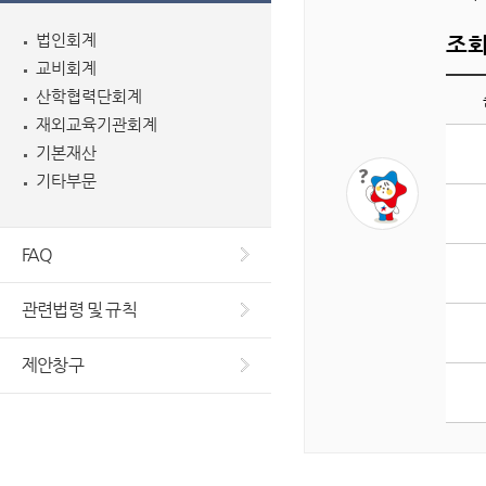
법인회계
조회
교비회계
산학협력단회계
재외교육기관회계
게
기본재산
시
기타부문
판
조
회
FAQ
수
상
관련법령 및 규칙
위
5
개
제안창구
글
목
록
입