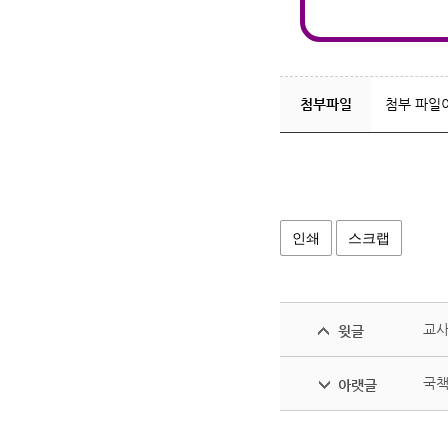
첨부파일
첨부 파일
인쇄
스크랩
교사
윗글
국책
아랫글