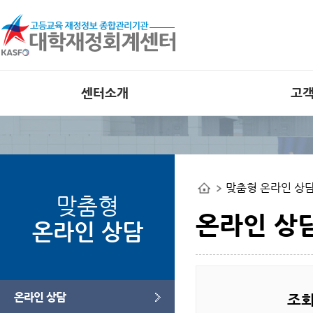
센터소개
고
인사말
공지사항
비전
외부 대학재정
공개사이트
조직도
맞춤형 온라인 상
사업관련 자료
연혁
맞춤형
오류사례집
부서별 사업안내
온라인 상
온라인 상담
오시는길
웹접근성 인증
온라인 상담
조회