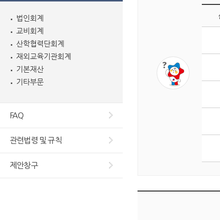
법인회계
교비회계
게
산학협력단회계
시
판
재외교육기관회계
조
기본재산
회
기타부문
수
상
위
FAQ
5
개
관련법령 및 규칙
글
목
제안창구
록
입
니
다.
순