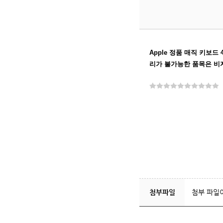
번,
제
목,
등
록
Apple 정품 매직 키보
일,
리가 불가능한 품목은 비
조
회
카
운
트
입
니
다.
첨부파일
첨부 파일