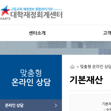
센터소개
고
인사말
공지사항
비전
외부 대학재정
공개사이트
조직도
맞춤형 온라인 상
사업관련 자료
연혁
맞춤형
오류사례집
부서별 사업안내
기본재산
온라인 상담
오시는길
웹접근성 인증
기본재
온라인 상담
- 수