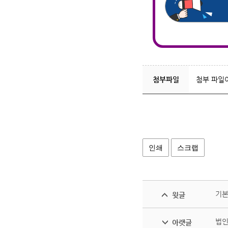
첨부파일
첨부 파일
인쇄
스크랩
기본
윗글
법인
아랫글