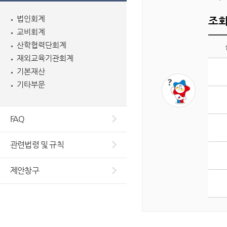
법인회계
조회
교비회계
산학협력단회계
재외교육기관회계
게
기본재산
시
기타부문
판
조
회
FAQ
수
상
관련법령 및 규칙
위
5
개
제안창구
글
목
록
입