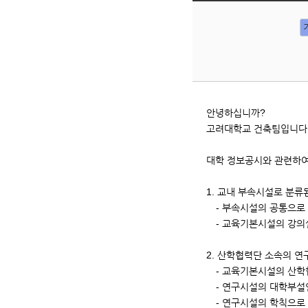
니
다.
순
번,
제
목,
등
록
안녕하십니까?
일,
고려대학교 건축팀입니다
조
회
대학 정보공시와 관련하여
카
운
1. 교내 부속시설로 분류
트
- 부속시설의 공통으로
입
- 교육기본시설의 강의
니
다.
2. 산학협력단 소속의 
- 교육기본시설의 산학
- 연구시설의 대학부설
- 연구시설의 학칙으로