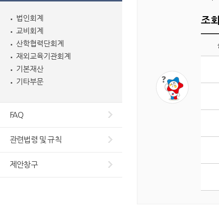
법인회계
조회
교비회계
산학협력단회계
재외교육기관회계
게
기본재산
시
기타부문
판
조
회
FAQ
수
상
관련법령 및 규칙
위
5
개
제안창구
글
목
록
입