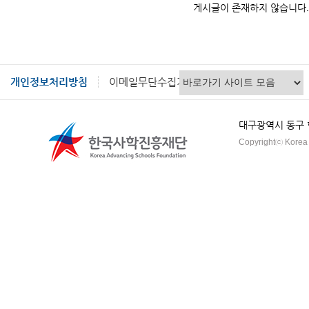
니
게시글이 존재하지 않습니다.
다.
순
번,
제
목,
개인정보처리방침
이메일무단수집거부
등
록
대구광역시 동구 혁신
일,
Copyrightⓒ Korea A
조
회
카
운
트
입
니
다.