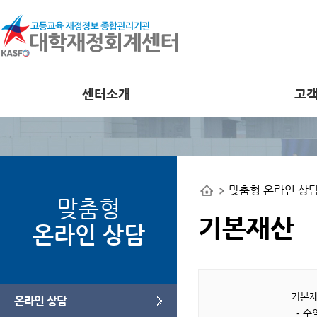
센터소개
고
인사말
공지사항
비전
외부 대학재정
공개사이트
조직도
맞춤형 온라인 상
사업관련 자료
연혁
맞춤형
오류사례집
부서별 사업안내
기본재산
온라인 상담
오시는길
웹접근성 인증
기본재
온라인 상담
- 수