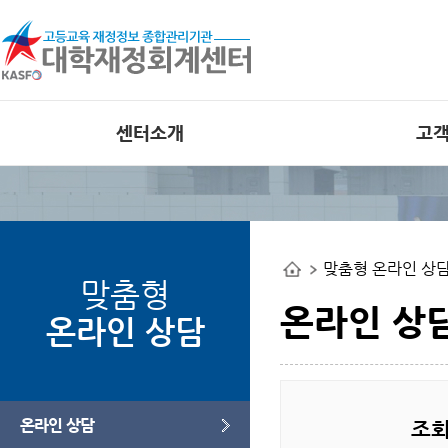
센터소개
고
인사말
공지사항
비전
외부 대학재정
공개사이트
조직도
맞춤형 온라인 상
사업관련 자료
연혁
맞춤형
오류사례집
부서별 사업안내
온라인 상
온라인 상담
오시는길
웹접근성 인증
온라인 상담
조회