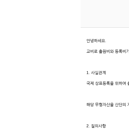
번,
제
목,
등
록
일,
안녕하세요.
조
회
교비로 출원비와 등록비가
카
운
트
1. 사실관계
입
니
국제 상표등록을 위하여 
다.
해당 무형자산을 산단의 
2. 질의사항