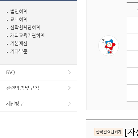
법인회계
교비회계
게
산학협력단회계
시
판
재외교육기관회계
조
기본재산
회
기타부문
수
상
위
FAQ
5
개
관련법령 및 규칙
글
목
제안창구
록
입
니
다.
[자
산학협력단회계
순