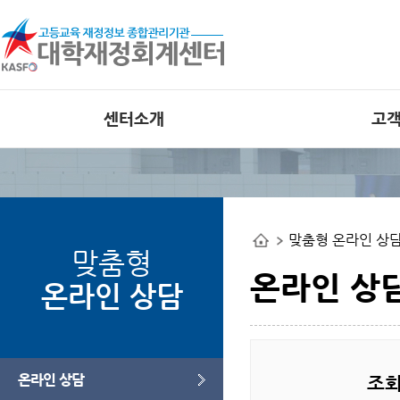
센터소개
고
인사말
공지사항
비전
외부 대학재정
공개사이트
조직도
맞춤형 온라인 상
사업관련 자료
연혁
맞춤형
오류사례집
부서별 사업안내
온라인 상
온라인 상담
오시는길
웹접근성 인증
온라인 상담
조회