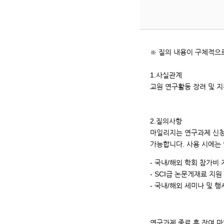
번,
제
목,
등
록
※ 질의 내용이 구체적으
일,
조
1.사실관계
회
교원 연구활동 장려 및 
카
운
트
2.질의사항
입
마일리지는 연구과제 신청
니
가능합니다. 사용 시에는
다.
- 국내/해외 학회 참가비
- SCI급 논문게재료 지원
- 국내/해외 세미나 및 행
연구과제 종료 후 잔여 