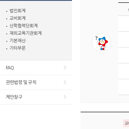
법인회계
교비회계
게
산학협력단회계
시
판
재외교육기관회계
조
기본재산
회
기타부문
수
상
위
FAQ
5
개
관련법령 및 규칙
글
목
제안창구
록
입
니
다.
교
순