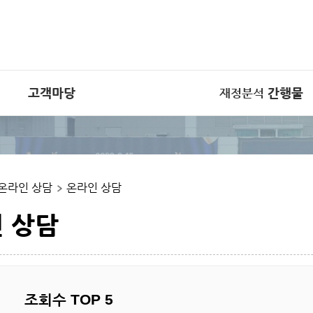
고객마당
간행물
재정분석
재정분석 간행물
학재정
간행물 다운로드 게시판
트
온라인 상담
온라인 상담
 자료
집
 상담
조회수 TOP 5