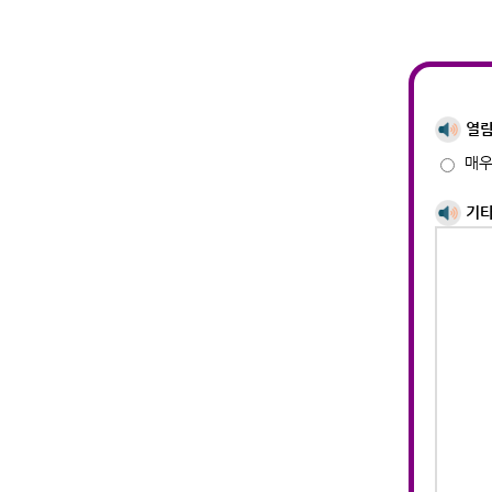
열람
매
기타