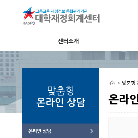
센터소개
인사말
공지사항
비전
외부 대
공개사이
조직도
맞춤형 
사업관련
연혁
맞춤형
오류사례
부서별 사업안내
온라인
온라인 상담
오시는길
웹접근성 인증
온라인 상담