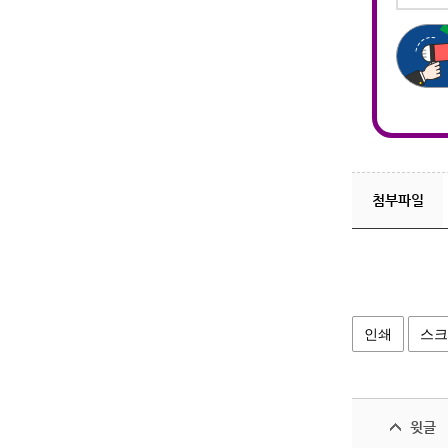
첨부파일
인쇄
스크
윗글