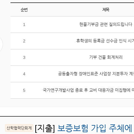
순번
제목
게
현물기부금 관련 질의드립니다
1
시
판
조
휴학생의 등록금 선수금 인식 시
2
회
수
기부 건물 회계처리
3
상
위
공동출자형 장애인표준 사업장 지분투자 계
4
5
개
글
5
목
록
입
니
다.
[지출]
보증보험 가입 주체에 
산학협력단회계
순