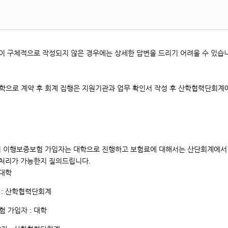
번,
제
목,
등
록
이 구체적으로 작성되지 않은 경우에는 상세한 답변을 드리기 어려울 수 있습
일,
조
회
대학으로 계약 후 회계 집행은 지원기관과 업무 확인서 작성 후 산학협력단회계
카
운
트
입
니
시 이행보증보험 가입자는 대학으로 진행하고 보험료에 대해서는 산단회계에서 
다.
 처리가 가능한지 질의드립니다.
 대학
 : 산학협력단회계
험 가입자 : 대학