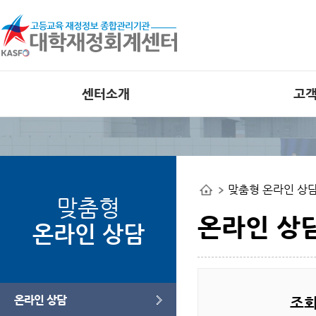
센터소개
고
인사말
공지사항
비전
외부 대학재정
공개사이트
조직도
맞춤형 온라인 상
사업관련 자료
연혁
맞춤형
오류사례집
부서별 사업안내
온라인 상
온라인 상담
오시는길
웹접근성 인증
온라인 상담
조회