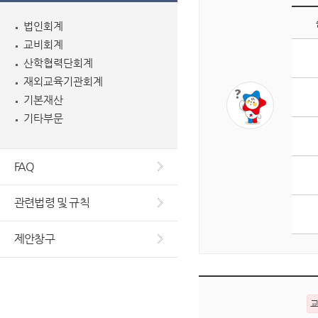
법인회계
교비회계
게
산학협력단회계
시
판
재외교육기관회계
조
기본재산
회
기타부문
수
상
위
FAQ
5
개
관련법령 및 규칙
글
목
제안창구
록
입
니
다.
순