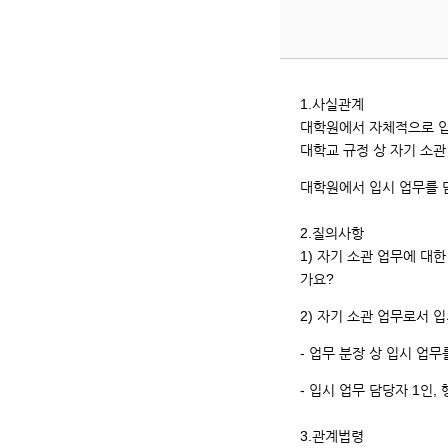
번,
제
목,
등
록
1.사실관계
일,
대학원에서 자체적으로 입
조
대학교 규정 상 자기 소관
회
대학원에서 입시 업무를 담
카
운
2.질의사항
트
1) 자기 소관 업무에 대
입
가요?
니
다.
2) 자기 소관 업무로서 
- 업무 분장 상 입시 업
- 입시 업무 담당자 1인
3.관계법령