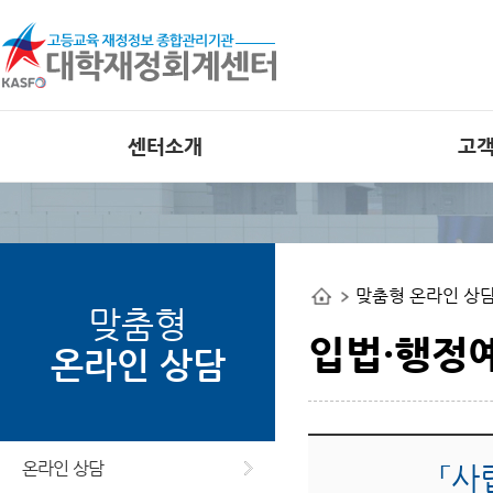
센터소개
고
인사말
공지사항
비전
외부 대학재정
공개사이트
조직도
맞춤형 온라인 상
사업관련 자료
연혁
맞춤형
오류사례집
부서별 사업안내
입법·행정
온라인 상담
오시는길
웹접근성 인증
온라인 상담
「사