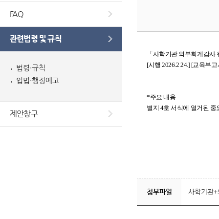
FAQ
관련법령 및 규칙
「사학기관 외부회계감사
[시행 2026.2.24.] [교육부
법령·규칙
입법·행정예고
*주요 내용
별지 4호 서식에 열거된 
제안창구
첨부파일
사학기관+외