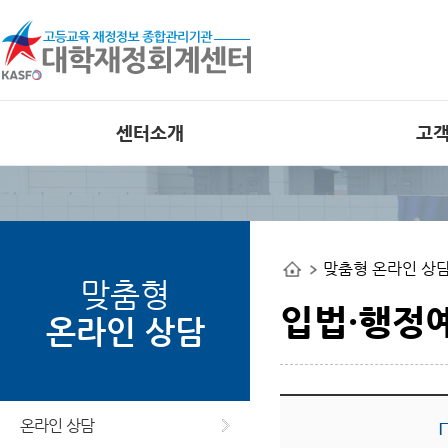
센터소개
고
인사말
공지사항
비전
외부 대학재정
공개사이트
조직도
맞춤형 온라인 상
사업관련 자료
연혁
맞춤형
오류사례집
부서별 사업안내
입법·행정
온라인 상담
오시는길
웹접근성 인증
온라인 상담